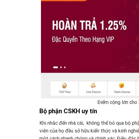
Điểm cộng lớn cho 
Bộ phận CSKH uy tín
Khi nhắc đến nhà cái, không thể bỏ qua bộ phậ
viên của họ đều sở hữu kiến thức và kinh nghi
một cách nhanh chóng và chính xác. Điều đặc b