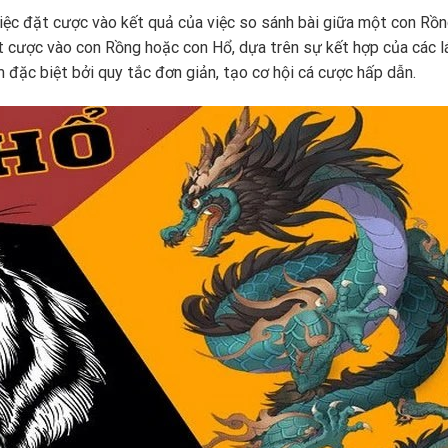
việc đặt cược vào kết quả của việc so sánh bài giữa một con Rồn
t cược vào con Rồng hoặc con Hổ, dựa trên sự kết hợp của các l
m đặc biệt bởi quy tắc đơn giản, tạo cơ hội cá cược hấp dẫn.