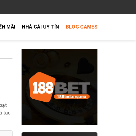
ẾN MÃI
NHÀ CÁI UY TÍN
BLOG GAMES
loạt
đã tạo