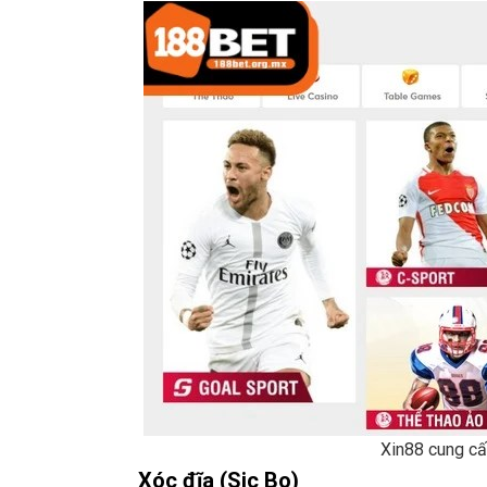
Xin88 cung cấ
Xóc đĩa (Sic Bo)