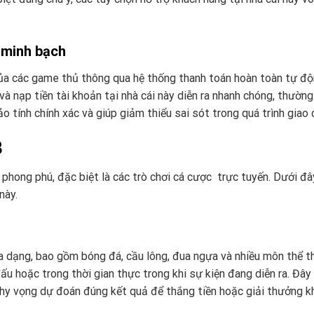
 minh bạch
 của các game thủ thông qua hệ thống thanh toán hoàn toàn tự độ
và nạp tiền tài khoản tại nhà cái này diễn ra nhanh chóng, thường
 tính chính xác và giúp giảm thiểu sai sót trong quá trình giao 
8
 phong phú, đặc biệt là các trò chơi cá cược trực tuyến. Dưới đâ
này.
a dạng, bao gồm bóng đá, cầu lông, đua ngựa và nhiều môn thể t
u hoặc trong thời gian thực trong khi sự kiện đang diễn ra. Đây 
ơi hy vọng dự đoán đúng kết quả để thắng tiền hoặc giải thưởng k