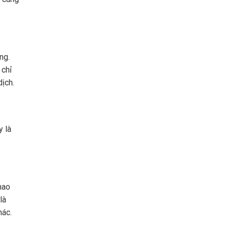
ng.
 chỉ
dịch.
y là
hao
là
hác.