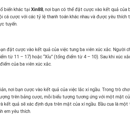
hổ biến khác tại
Xin88
, nơi bạn có thể đặt cược vào kết quả của 
ội cá cược với các tỷ lệ thanh toán khác nhau và được yêu thích 
ực tuyến.
 bạn đặt cược vào kết quả của việc tung ba viên xúc xắc. Người c
iểm từ 11 – 17) hoặc “Xỉu” (tổng điểm từ 4 – 10). Sau khi xúc xắ
điểm của ba viên xúc xắc.
ản, nơi bạn cược vào kết quả của việc lắc xí ngầu. Trong trò chơi
tượng trên bảng cược, mỗi biểu tượng tương ứng với một mặt củ
à kết quả sẽ xác định dựa trên mặt của xí ngầu. Bầu cua là một 
nh em yêu thích.