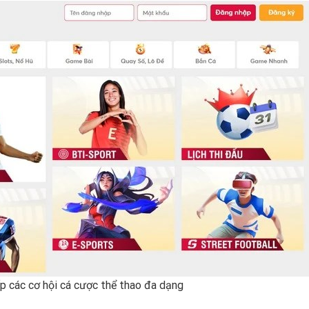
p các cơ hội cá cược thể thao đa dạng