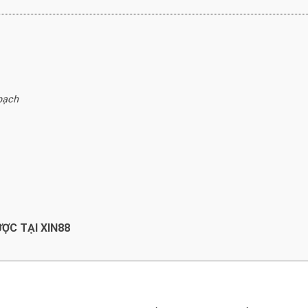
bạch
ỢC TẠI XIN88