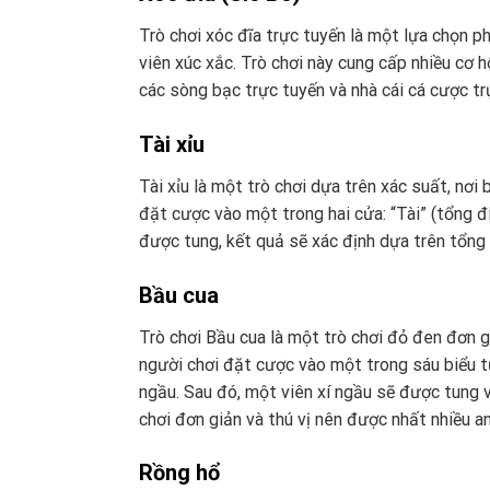
Trò chơi xóc đĩa trực tuyến là một lựa chọn p
viên xúc xắc. Trò chơi này cung cấp nhiều cơ h
các sòng bạc trực tuyến và nhà cái cá cược tr
Tài xỉu
Tài xỉu là một trò chơi dựa trên xác suất, nơi
đặt cược vào một trong hai cửa: “Tài” (tổng đ
được tung, kết quả sẽ xác định dựa trên tổng 
Bầu cua
Trò chơi Bầu cua là một trò chơi đỏ đen đơn gi
người chơi đặt cược vào một trong sáu biểu 
ngầu. Sau đó, một viên xí ngầu sẽ được tung v
chơi đơn giản và thú vị nên được nhất nhiều a
Rồng hổ