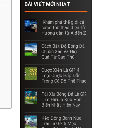
BÀI VIẾT MỚI NHẤT
Khám phá thế giới cá
cược thể thao điện tử:
Hướng dẫn từ A đến Z
Cách Bắt Độ Bóng Đá
Chuẩn Xác Và Hiệu
Quả Từ Cao Thủ
Cược Xiên Là Gì? 4
Loại Cược Hấp Dẫn
Trong Cá Độ Thể Thao
Tài Xỉu Bóng Đá Là Gì?
Tìm Hiểu 5 Kèo Phổ
Biến Nhất Hiện Nay
Kèo Đồng Banh Nửa
Trái Là Gì? 6 Mẹo