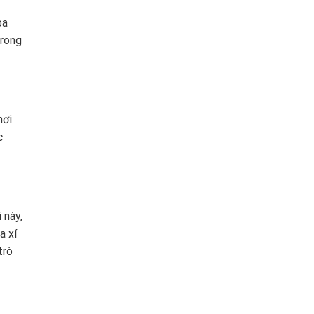
ba
trong
hơi
c
 này,
a xí
trò