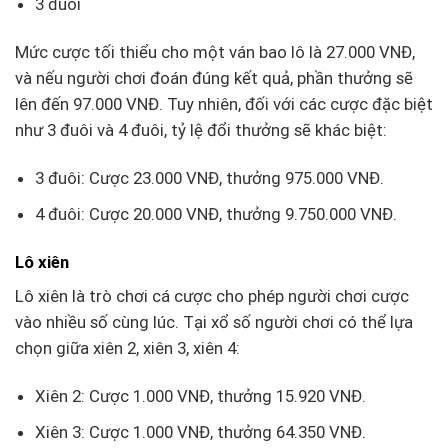
3 đuôi
Mức cược tối thiểu cho một ván bao lô là 27.000 VNĐ,
và nếu người chơi đoán đúng kết quả, phần thưởng sẽ
lên đến 97.000 VNĐ. Tuy nhiên, đối với các cược đặc biệt
như 3 đuôi và 4 đuôi, tỷ lệ đổi thưởng sẽ khác biệt:
3 đuôi: Cược 23.000 VNĐ, thưởng 975.000 VNĐ.
4 đuôi: Cược 20.000 VNĐ, thưởng 9.750.000 VNĐ.
Lô xiên
Lô xiên là trò chơi cá cược cho phép người chơi cược
vào nhiều số cùng lúc. Tại xổ số người chơi có thể lựa
chọn giữa xiên 2, xiên 3, xiên 4:
Xiên 2: Cược 1.000 VNĐ, thưởng 15.920 VNĐ.
Xiên 3: Cược 1.000 VNĐ, thưởng 64.350 VNĐ.