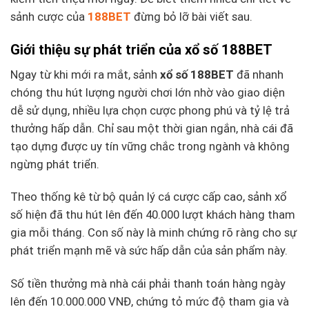
sảnh cược của
188BET
đừng bỏ lỡ bài viết sau.
Giới thiệu sự phát triển của xổ số 188BET
Ngay từ khi mới ra mắt, sảnh
xổ số 188BET
đã nhanh
chóng thu hút lượng người chơi lớn nhờ vào giao diện
dễ sử dụng, nhiều lựa chọn cược phong phú và tỷ lệ trả
thưởng hấp dẫn. Chỉ sau một thời gian ngắn, nhà cái đã
tạo dựng được uy tín vững chắc trong ngành và không
ngừng phát triển.
Theo thống kê từ bộ quản lý cá cược cấp cao, sảnh xổ
số hiện đã thu hút lên đến 40.000 lượt khách hàng tham
gia mỗi tháng. Con số này là minh chứng rõ ràng cho sự
phát triển mạnh mẽ và sức hấp dẫn của sản phẩm này.
Số tiền thưởng mà nhà cái phải thanh toán hàng ngày
lên đến 10.000.000 VNĐ, chứng tỏ mức độ tham gia và