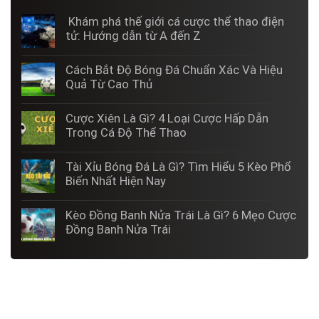
Khám phá thế giới cá cược thể thao điện
tử: Hướng dẫn từ A đến Z
Cách Bắt Độ Bóng Đá Chuẩn Xác Và Hiệu
Quả Từ Cao Thủ
Cược Xiên Là Gì? 4 Loại Cược Hấp Dẫn
Trong Cá Độ Thể Thao
Tài Xỉu Bóng Đá Là Gì? Tìm Hiểu 5 Kèo Phổ
Biến Nhất Hiện Nay
Kèo Đồng Banh Nửa Trái Là Gì? 6 Mẹo Cược
Đồng Banh Nửa Trái