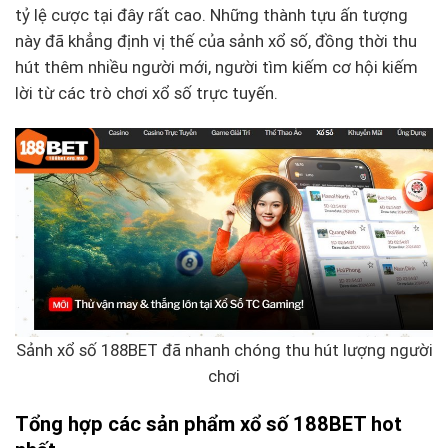
tỷ lệ cược tại đây rất cao. Những thành tựu ấn tượng
này đã khẳng định vị thế của sảnh xổ số, đồng thời thu
hút thêm nhiều người mới, người tìm kiếm cơ hội kiếm
lời từ các trò chơi xổ số trực tuyến.
Sảnh xổ số 188BET đã nhanh chóng thu hút lượng người
chơi
Tổng hợp các sản phẩm xổ số 188BET hot