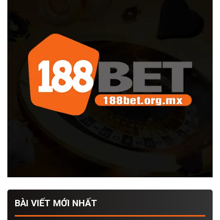
BÀI VIẾT MỚI NHẤT