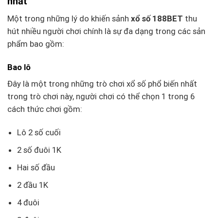
nhất
Một trong những lý do khiến sảnh
xổ số 188BET
thu
hút nhiều người chơi chính là sự đa dạng trong các sản
phẩm bao gồm:
Bao lô
Đây là một trong những trò chơi xổ số phổ biến nhất
trong trò chơi này, người chơi có thể chọn 1 trong 6
cách thức chơi gồm:
Lô 2 số cuối
2 số đuôi 1K
Hai số đầu
2 đầu 1K
4 đuôi