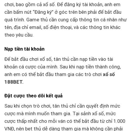
chơi, bao gồm cả xổ số. Để đăng ký tài khoản, anh em
cần bấm nút “Đăng ký” ở góc trên bên phải để bắt đầu
quá trình. Game thủ cần cung cấp thông tin cá nhân như
tên, địa chỉ email, số điện thoại, và các thông tin khác
theo yêu cầu.
Nạp tiền tài khoản
Để bắt đầu chơi xổ số, tân thủ cần nạp tiền vào tài
khoản cá cược của mình. Sau khi nạp tiền thành công,
anh em có thể bắt đầu tham gia các trò chơi
xổ số
188BET.
Đặt cược theo dõi kết quả
Sau khi chọn trò chơi, tân thủ chỉ cần quyết định mức
cược mà mình muốn tham gia. Tại sảnh xổ số, mức
cược thấp nhất cho mỗi ván có thể bắt đầu từ chỉ 1.000
VNĐ, nên bet thủ dễ dàng tham gia mà không cần phải