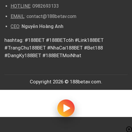
HOTLINE
:
0982693133
EMAIL
:
contact@188betav.com
CEO
:
Nguyễn Hoàng Anh
hashtag: #188BET #188BETc6h #Link188BET
#TrangChu188BET #NhaCai188BET #Bet188
#DangKy188BET #188BETMoiNhat
Copyright 2026 © 188betav.com.