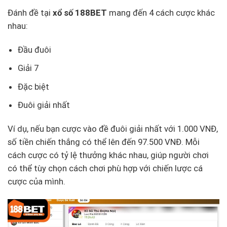
Đánh đề tại
xổ số 188BET
mang đến 4 cách cược khác
nhau:
Đầu đuôi
Giải 7
Đặc biệt
Đuôi giải nhất
Ví dụ, nếu bạn cược vào đề đuôi giải nhất với 1.000 VNĐ,
số tiền chiến thắng có thể lên đến 97.500 VNĐ. Mỗi
cách cược có tỷ lệ thưởng khác nhau, giúp người chơi
có thể tùy chọn cách chơi phù hợp với chiến lược cá
cược của mình.