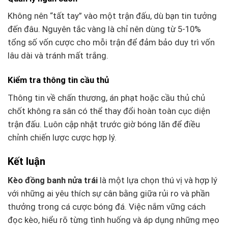
Không nên “tất tay” vào một trận đấu, dù bạn tin tưởng
đến đâu. Nguyên tắc vàng là chỉ nên dùng từ 5-10%
tổng số vốn cược cho mỗi trận để đảm bảo duy trì vốn
lâu dài và tránh mất trắng.
Kiểm tra thông tin cầu thủ
Thông tin về chấn thương, án phạt hoặc cầu thủ chủ
chốt không ra sân có thể thay đổi hoàn toàn cục diện
trận đấu. Luôn cập nhật trước giờ bóng lăn để điều
chỉnh chiến lược cược hợp lý.
Kết luận
Kèo đồng banh nửa trái
là một lựa chọn thú vị và hợp lý
với những ai yêu thích sự cân bằng giữa rủi ro và phần
thưởng trong cá cược bóng đá. Việc nắm vững cách
đọc kèo, hiểu rõ từng tình huống và áp dụng những mẹo