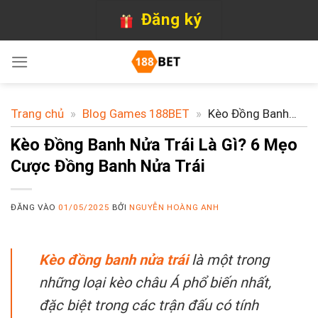
Bỏ
Đăng ký
qua
nội
dung
Trang chủ
»
Blog Games 188BET
»
Kèo Đồng Banh
Nửa Trái Là Gì? 6 Mẹo Cược Đồng Banh Nửa Trái
Kèo Đồng Banh Nửa Trái Là Gì? 6 Mẹo
Cược Đồng Banh Nửa Trái
ĐĂNG VÀO
01/05/2025
BỞI
NGUYỄN HOÀNG ANH
Kèo đồng banh nửa trái
là một trong
những loại kèo châu Á phổ biến nhất,
đặc biệt trong các trận đấu có tính