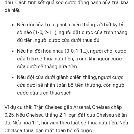
đấu. Cách tính kết quả kèo cược đồng banh nửa trái khá
dễ hiểu:
Nếu đội cửa trên giành chiến thắng với bất kỳ tỷ
số nào (1-0, 2-1…), người đặt cược cửa trên thắng
đủ tiền, người cược cửa dưới thua đủ.
Nếu hai đội hòa nhau (0-0, 1-1…), người chơi cược
cửa trên sẽ thua nửa tiền, trong khi người cược
cửa dưới sẽ thắng nửa tiền.
Nếu đội cửa dưới giành chiến thắng, người cược
cửa dưới sẽ nhận toàn bộ tiền thưởng, còn người
cược cửa trên thua sạch.
Ví dụ cụ thể: Trận Chelsea gặp Arsenal, Chelsea chấp
0.25. Nếu Chelsea thắng 2-1, bạn đặt cửa Chelsea sẽ ăn
đủ. Nếu hòa 1-1, hội viên theo luật sẽ thua nửa tiền. Nếu
Chelsea thua, bạn mất toàn bộ số cược.