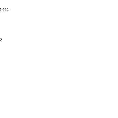
à các
o