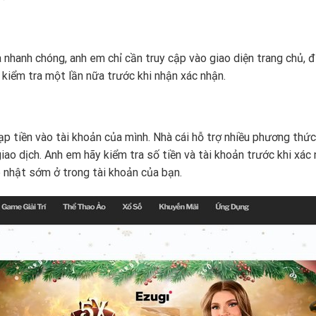
 nhanh chóng, anh em chỉ cần truy cập vào giao diện trang chủ, đ
 kiểm tra một lần nữa trước khi nhận xác nhận.
ạp tiền vào tài khoản của mình. Nhà cái hỗ trợ nhiều phương thức
giao dịch. Anh em hãy kiểm tra số tiền và tài khoản trước khi xác 
p nhật sớm ở trong tài khoản của bạn.