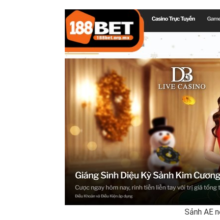
Sảnh AE nổ