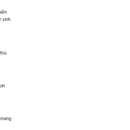
Điểm
r xinh
 thủ
đơn
à mang