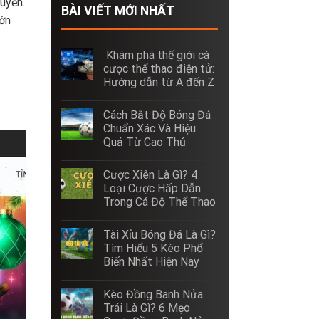
uyến.
BÀI VIẾT MỚI NHẤT
lớn
Khám phá thế giới cá
cược thể thao điện tử:
Hướng dẫn từ A đến Z
Cách Bắt Độ Bóng Đá
Chuẩn Xác Và Hiệu
Quả Từ Cao Thủ
Cược Xiên Là Gì? 4
Loại Cược Hấp Dẫn
Trong Cá Độ Thể Thao
Tài Xỉu Bóng Đá Là Gì?
Tìm Hiểu 5 Kèo Phổ
Biến Nhất Hiện Nay
Kèo Đồng Banh Nửa
Trái Là Gì? 6 Mẹo