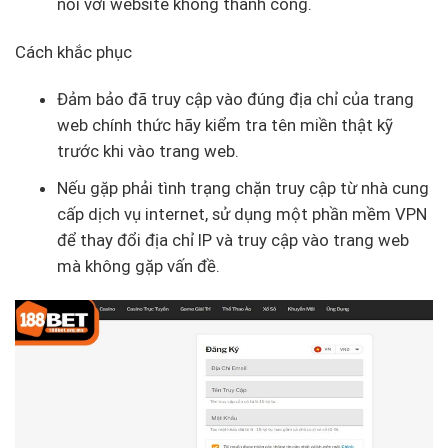
nối với website không thành công.
Cách khắc phục
Đảm bảo đã truy cập vào đúng địa chỉ của trang
web chính thức hãy kiểm tra tên miền thật kỹ
trước khi vào trang web.
Nếu gặp phải tình trạng chặn truy cập từ nhà cung
cấp dịch vụ internet, sử dụng một phần mềm VPN
để thay đổi địa chỉ IP và truy cập vào trang web
mà không gặp vấn đề.