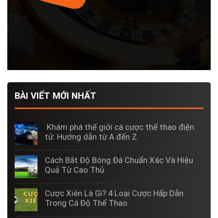
BÀI VIẾT MỚI NHẤT
Khám phá thế giới cá cược thể thao điện
tử: Hướng dẫn từ A đến Z
Cách Bắt Độ Bóng Đá Chuẩn Xác Và Hiệu
Quả Từ Cao Thủ
Cược Xiên Là Gì? 4 Loại Cược Hấp Dẫn
Trong Cá Độ Thể Thao