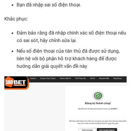
Bạn đã nhập sai số điện thoại.
Khắc phục:
Đảm bảo rằng đã nhập chính xác số điện thoại nếu
có sai sót, hãy chỉnh sửa lại.
Nếu số điện thoại của tân thủ đã được sử dụng,
liên hệ với bộ phận hỗ trợ khách hàng để được
hướng dẫn giải quyết vấn đề này.