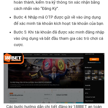
hoàn thành, kiểm tra kỹ thông tin xác nhận bằng
cách nhấn vào “Đăng Ký”.
Bước 4: Nhập mã OTP được gửi về vào ứng dụng
để xác minh tài khoản kích hoạt tài khoản của bạn.
Bước 5: Khi tài khoản đã được xác minh đăng nhập
vào ứng dụng và bắt đầu tham gia các trò chơi cá
cược.
Các bước hướng dẫn chi tiết đăng ký 188BET an toàn