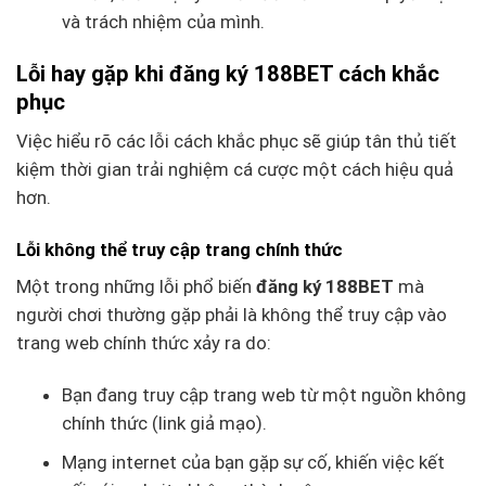
và trách nhiệm của mình.
Lỗi hay gặp khi đăng ký 188BET cách khắc
phục
Việc hiểu rõ các lỗi cách khắc phục sẽ giúp tân thủ tiết
kiệm thời gian trải nghiệm cá cược một cách hiệu quả
hơn.
Lỗi không thể truy cập trang chính thức
Một trong những lỗi phổ biến
đăng ký 188BET
mà
người chơi thường gặp phải là không thể truy cập vào
trang web chính thức xảy ra do:
Bạn đang truy cập trang web từ một nguồn không
chính thức (link giả mạo).
Mạng internet của bạn gặp sự cố, khiến việc kết