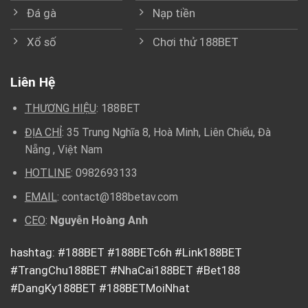
Đá gà
Nạp tiền
Xổ số
Chơi thử 188BET
Liên Hệ
THƯƠNG HIỆU
: 188BET
ĐỊA CHỈ
: 35 Trung Nghĩa 8, Hoà Minh, Liên Chiểu, Đà
Nẵng , Việt Nam
HOTLINE
:
0982693133
EMAIL
:
contact@188betav.com
CEO
:
Nguyễn Hoàng Anh
hashtag: #188BET #188BETc6h #Link188BET
#TrangChu188BET #NhaCai188BET #Bet188
#DangKy188BET #188BETMoiNhat