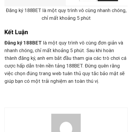
Đăng ký 188BET là một quy trình vô cùng nhanh chóng,
chỉ mất khoảng 5 phút
Kết Luận
Đăng ký 188BET
là một quy trình vô cùng đơn giản và
nhanh chóng, chỉ mất khoảng 5 phút. Sau khi hoàn
thành đăng ký, anh em bắt đầu tham gia các trò chơi cá
cược hấp dẫn trên nền tảng 188BET. Đừng quên rằng
việc chọn đúng trang web tuân thủ quy tắc bảo mật sẽ
giúp bạn có một trải nghiệm an toàn thú vị.