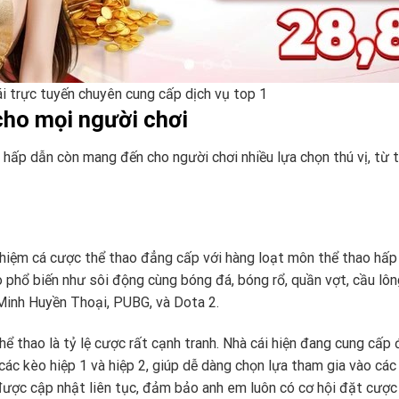
i trực tuyến chuyên cung cấp dịch vụ top 1
cho mọi người chơi
c hấp dẫn còn mang đến cho người chơi nhiều lựa chọn thú vị, từ 
hiệm cá cược thể thao đẳng cấp với hàng loạt môn thể thao hấp
 phổ biến như sôi động cùng bóng đá, bóng rổ, quần vợt, cầu lôn
 Minh Huyền Thoại, PUBG, và Dota 2.
 thao là tỷ lệ cược rất cạnh tranh. Nhà cái hiện đang cung cấp 
các kèo hiệp 1 và hiệp 2, giúp dễ dàng chọn lựa tham gia vào các
được cập nhật liên tục, đảm bảo anh em luôn có cơ hội đặt cược