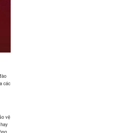
 đào
a các
ảo vệ
 hay
óng.