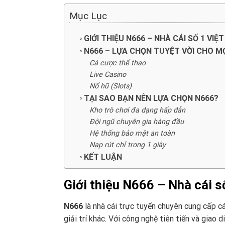
Mục Lục
GIỚI THIỆU N666 – NHÀ CÁI SỐ 1 VIỆ
N666 – LỰA CHỌN TUYỆT VỜI CHO MỌ
Cá cược thể thao
Live Casino
Nổ hũ (Slots)
TẠI SAO BẠN NÊN LỰA CHỌN N666?
Kho trò chơi đa dạng hấp dẫn
Đội ngũ chuyên gia hàng đầu
Hệ thống bảo mật an toàn
Nạp rút chỉ trong 1 giây
KẾT LUẬN
Giới thiệu N666 – Nhà cái 
N666
là nhà cái trực tuyến chuyên cung cấp cá
giải trí khác. Với công nghệ tiên tiến và giao