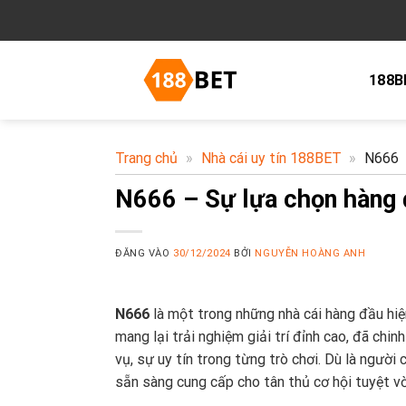
Bỏ
qua
nội
dung
188B
Trang chủ
»
Nhà cái uy tín 188BET
»
N666
N666 – Sự lựa chọn hàng 
ĐĂNG VÀO
30/12/2024
BỞI
NGUYỄN HOÀNG ANH
N666
là một trong những nhà cái hàng đầu hiệ
mang lại trải nghiệm giải trí đỉnh cao, đã chin
vụ, sự uy tín trong từng trò chơi. Dù là người
sẵn sàng cung cấp cho tân thủ cơ hội tuyệt vờ