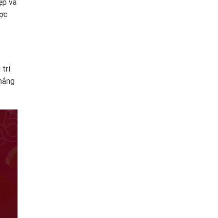
ệp và
ược
 trí
thắng