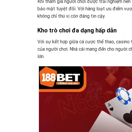
Khi tham gia người chơi được trải nghiệm nền 
bảo mật tuyệt đối. Với hàng loạt ưu điểm vư
không chỉ thú vị còn đáng tin cậy.
Kho trò chơi đa dạng hấp dẫn
Với sự kết hợp giữa cá cược thể thao, casino t
của người chơi. Nhà cái mang đến cho người c
lớn.