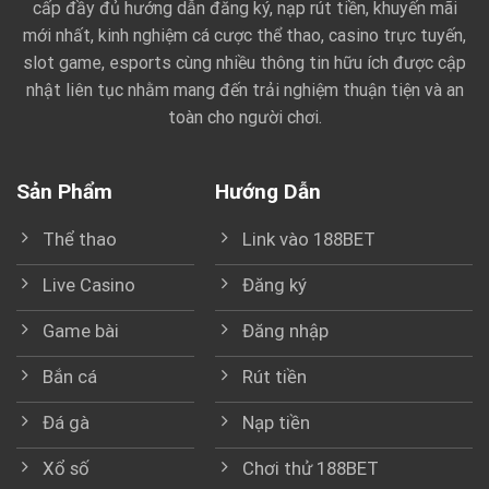
cấp đầy đủ hướng dẫn đăng ký, nạp rút tiền, khuyến mãi
mới nhất, kinh nghiệm cá cược thể thao, casino trực tuyến,
slot game, esports cùng nhiều thông tin hữu ích được cập
nhật liên tục nhằm mang đến trải nghiệm thuận tiện và an
toàn cho người chơi.
Sản Phẩm
Hướng Dẫn
Thể thao
Link vào 188BET
Live Casino
Đăng ký
Game bài
Đăng nhập
Bắn cá
Rút tiền
Đá gà
Nạp tiền
Xổ số
Chơi thử 188BET