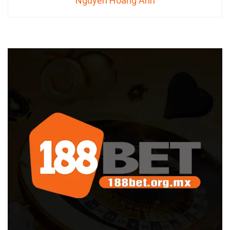
Nguyễn Hoàng Anh