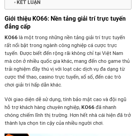
KẾT LUẬN
Giới thiệu KO66: Nền tảng giải trí trực tuyến
đẳng cấp
KO66
là một trong những nền tảng giải trí trực tuyến
rất nổi bật trong ngành công nghiệp cá cược trực
tuyến. Được biết đến rộng rãi không chỉ tại Việt Nam
mà còn ở nhiều quốc gia khác, mang đến cho game thủ
trải nghiệm đầy thú vị với loạt các dịch vụ đa dạng từ
cược thể thao, casino trực tuyến, xổ số, đến các trò
chơi giải trí hấp dẫn khác.
Với giao diện dễ sử dụng, tính bảo mật cao và đội ngũ
hỗ trợ khách hàng chuyên nghiệp,
KO66
đã nhanh
chóng chiếm lĩnh thị trường. Hơn hết nhà cái hiện đã trở
thành lựa chọn tin cậy của nhiều người chơi.