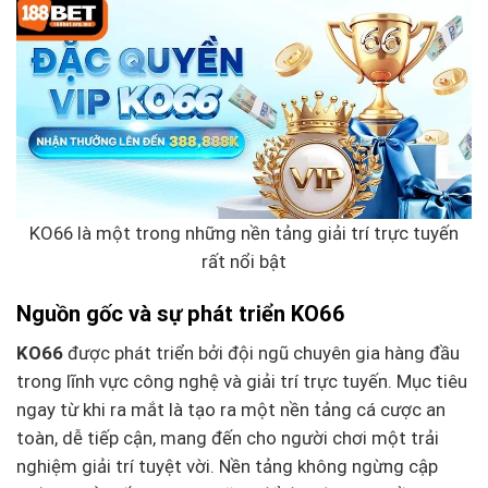
KO66 là một trong những nền tảng giải trí trực tuyến
rất nổi bật
Nguồn gốc và sự phát triển KO66
KO66
được phát triển bởi đội ngũ chuyên gia hàng đầu
trong lĩnh vực công nghệ và giải trí trực tuyến. Mục tiêu
ngay từ khi ra mắt là tạo ra một nền tảng cá cược an
toàn, dễ tiếp cận, mang đến cho người chơi một trải
nghiệm giải trí tuyệt vời. Nền tảng không ngừng cập