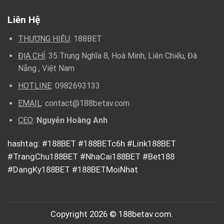
Liên Hệ
THƯƠNG HIỆU
: 188BET
ĐỊA CHỈ
: 35 Trung Nghĩa 8, Hoà Minh, Liên Chiểu, Đà
Nẵng , Việt Nam
HOTLINE
:
0982693133
EMAIL
:
contact@188betav.com
CEO
:
Nguyễn Hoàng Anh
hashtag: #188BET #188BETc6h #Link188BET
#TrangChu188BET #NhaCai188BET #Bet188
#DangKy188BET #188BETMoiNhat
Copyright 2026 © 188betav.com.