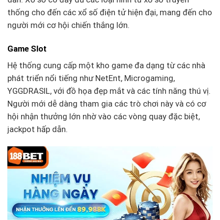
thống cho đến các xổ số điện tử hiện đại, mang đến cho
người mới cơ hội chiến thắng lớn.
Game Slot
Hệ thống cung cấp một kho game đa dạng từ các nhà
phát triển nổi tiếng như NetEnt, Microgaming,
YGGDRASIL, với đồ họa đẹp mắt và các tính năng thú vị.
Người mới dễ dàng tham gia các trò chơi này và có cơ
hội nhận thưởng lớn nhờ vào các vòng quay đặc biệt,
jackpot hấp dẫn.