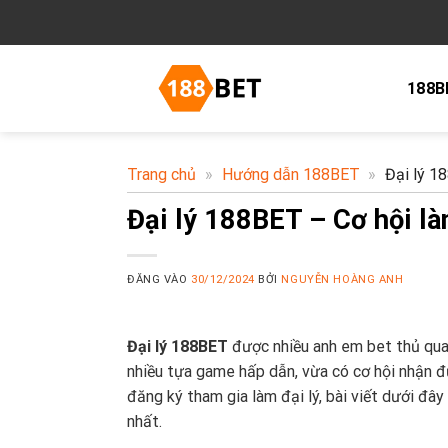
Bỏ
qua
nội
dung
188B
Trang chủ
»
Hướng dẫn 188BET
»
Đại lý 1
Đại lý 188BET – Cơ hội l
ĐĂNG VÀO
30/12/2024
BỞI
NGUYỄN HOÀNG ANH
Đại lý 188BET
được nhiều anh em bet thủ qua
nhiều tựa game hấp dẫn, vừa có cơ hội nhận đ
đăng ký tham gia làm đại lý, bài viết dưới đ
nhất.