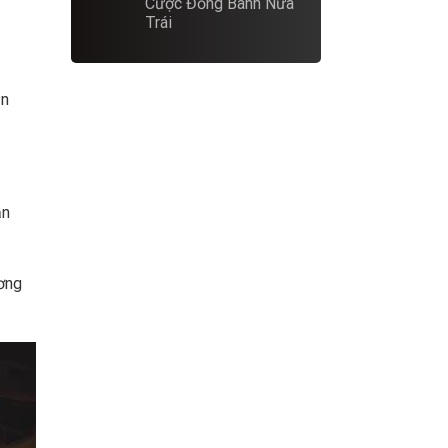
Cược Đồng Banh Nửa
Trái
ận
ần
ương