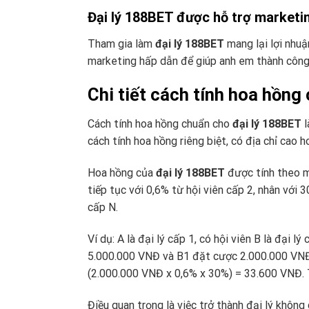
Đại lý 188BET được hỗ trợ marketi
Tham gia làm
đại lý 188BET
mang lại lợi nhu
marketing hấp dẫn để giúp anh em thành công t
Chi tiết cách tính hoa hồng
Cách tính hoa hồng chuẩn cho
đại lý 188BET
l
cách tính hoa hồng riêng biệt, có địa chỉ cao 
Hoa hồng của
đại lý 188BET
được tính theo mô
tiếp tục với 0,6% từ hội viên cấp 2, nhân với 
cấp N.
Ví dụ: A là đại lý cấp 1, có hội viên B là đại l
5.000.000 VNĐ và B1 đặt cược 2.000.000 VNĐ,
(2.000.000 VNĐ x 0,6% x 30%) = 33.600 VNĐ. 
Điều quan trọng là việc trở thành đại lý không