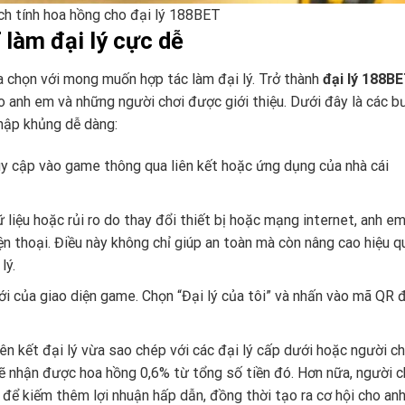
ách tính hoa hồng cho đại lý 188BET
làm đại lý cực dễ
 chọn với mong muốn hợp tác làm đại lý. Trở thành
đại lý 188B
o anh em và những người chơi được giới thiệu. Dưới đây là các b
nhập khủng dễ dàng:
uy cập vào game thông qua liên kết hoặc ứng dụng của nhà cái
 liệu hoặc rủi ro do thay đổi thiết bị hoặc mạng internet, anh e
ện thoại. Điều này không chỉ giúp an toàn mà còn nâng cao hiệu q
lý.
i của giao diện game. Chọn “Đại lý của tôi” và nhấn vào mã QR 
iên kết đại lý vừa sao chép với các đại lý cấp dưới hoặc người ch
ẽ nhận được hoa hồng 0,6% từ tổng số tiền đó. Hơn nữa, người c
ý để kiếm thêm lợi nhuận hấp dẫn, đồng thời tạo ra cơ hội cho an