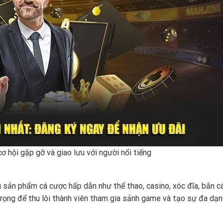
cơ hội gặp gỡ và giao lưu với người nổi tiếng
 sản phẩm cá cược hấp dẫn như thể thao, casino, xóc đĩa, bắn cá
 trọng để thu lôi thành viên tham gia sảnh game và tạo sự đa dạ