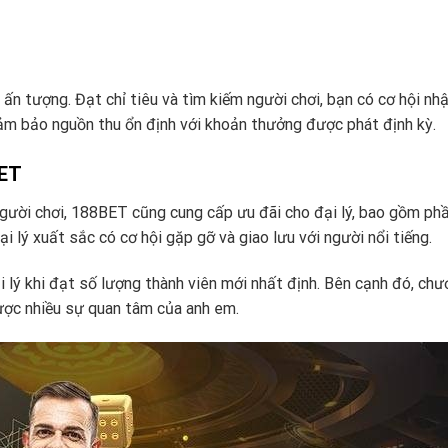
ấn tượng. Đạt chỉ tiêu và tìm kiếm người chơi, bạn có cơ hội nh
ảm bảo nguồn thu ổn định với khoản thưởng được phát định kỳ.
BET
gười chơi, 188BET cũng cung cấp ưu đãi cho đại lý, bao gồm ph
 Đại lý xuất sắc có cơ hội gặp gỡ và giao lưu với người nổi tiếng.
ại lý khi đạt số lượng thành viên mới nhất định. Bên cạnh đó, ch
ược nhiều sự quan tâm của anh em.