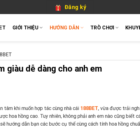
Đăng ký
ET
GIỚI THIỆU
HƯỚNG DẪN
TRÒ CHƠI
KHUY
88BET
àm giàu dễ dàng cho anh em
n tâm khi muốn hợp tác cùng nhà cái
188BET
, vừa được trải ng
ược hoa hồng cao. Tuy nhiên, không phải anh em nào cũng biết c
ây sẽ hướng dẫn bạn các bước cụ thể cùng cách tính hoa hồng chu