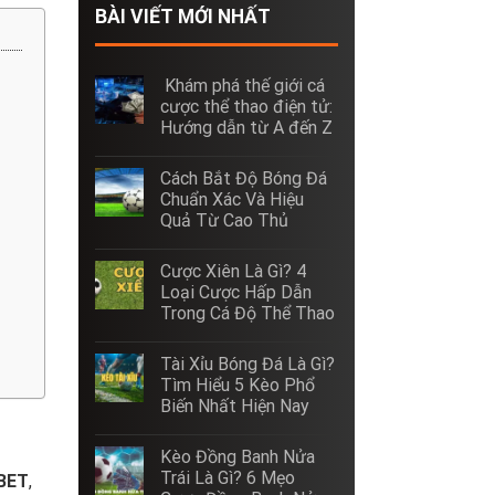
BÀI VIẾT MỚI NHẤT
Khám phá thế giới cá
cược thể thao điện tử:
Hướng dẫn từ A đến Z
Cách Bắt Độ Bóng Đá
Chuẩn Xác Và Hiệu
Quả Từ Cao Thủ
Cược Xiên Là Gì? 4
Loại Cược Hấp Dẫn
Trong Cá Độ Thể Thao
Tài Xỉu Bóng Đá Là Gì?
Tìm Hiểu 5 Kèo Phổ
Biến Nhất Hiện Nay
Kèo Đồng Banh Nửa
Trái Là Gì? 6 Mẹo
8BET
,