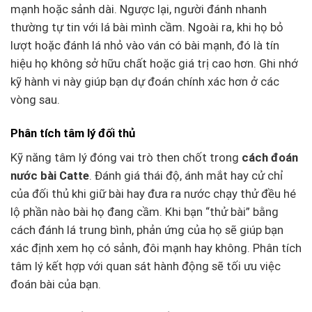
mạnh hoặc sảnh dài. Ngược lại, người đánh nhanh
thường tự tin với lá bài mình cầm. Ngoài ra, khi họ bỏ
lượt hoặc đánh lá nhỏ vào ván có bài mạnh, đó là tín
hiệu họ không sở hữu chất hoặc giá trị cao hơn. Ghi nhớ
kỹ hành vi này giúp bạn dự đoán chính xác hơn ở các
vòng sau.
Phân tích tâm lý đối thủ
Kỹ năng tâm lý đóng vai trò then chốt trong
cách đoán
nước bài Catte
. Đánh giá thái độ, ánh mắt hay cử chỉ
của đối thủ khi giữ bài hay đưa ra nước chạy thử đều hé
lộ phần nào bài họ đang cầm. Khi bạn “thử bài” bằng
cách đánh lá trung bình, phản ứng của họ sẽ giúp bạn
xác định xem họ có sảnh, đôi mạnh hay không. Phân tích
tâm lý kết hợp với quan sát hành động sẽ tối ưu việc
đoán bài của bạn.