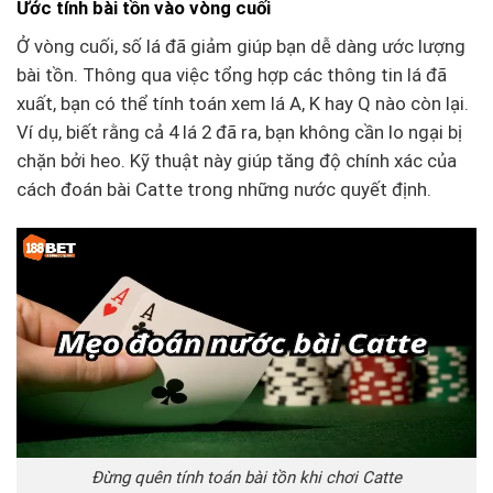
Ước tính bài tồn vào vòng cuối
Ở vòng cuối, số lá đã giảm giúp bạn dễ dàng ước lượng
bài tồn. Thông qua việc tổng hợp các thông tin lá đã
xuất, bạn có thể tính toán xem lá A, K hay Q nào còn lại.
Ví dụ, biết rằng cả 4 lá 2 đã ra, bạn không cần lo ngại bị
chặn bởi heo. Kỹ thuật này giúp tăng độ chính xác của
cách đoán bài Catte trong những nước quyết định.
Đừng quên tính toán bài tồn khi chơi Catte