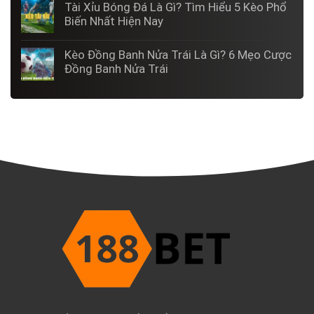
Tài Xỉu Bóng Đá Là Gì? Tìm Hiểu 5 Kèo Phổ
Biến Nhất Hiện Nay
Kèo Đồng Banh Nửa Trái Là Gì? 6 Mẹo Cược
Đồng Banh Nửa Trái