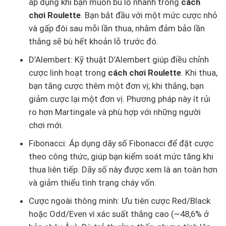
áp dụng khi bạn muốn bù lỗ nhanh trong
cách
chơi Roulette
. Bạn bắt đầu với một mức cược nhỏ
và gấp đôi sau mỗi lần thua, nhằm đảm bảo lần
thắng sẽ bù hết khoản lỗ trước đó.
D’Alembert: Kỹ thuật D’Alembert giúp điều chỉnh
cược linh hoạt trong
cách chơi Roulette
. Khi thua,
bạn tăng cược thêm một đơn vị; khi thắng, bạn
giảm cược lại một đơn vị. Phương pháp này ít rủi
ro hơn Martingale và phù hợp với những người
chơi mới.
Fibonacci: Áp dụng dãy số Fibonacci để đặt cược
theo công thức, giúp bạn kiểm soát mức tăng khi
thua liên tiếp. Dãy số này được xem là an toàn hơn
và giảm thiểu tình trạng cháy vốn.
Cược ngoài thông minh: Ưu tiên cược Red/Black
hoặc Odd/Even vì xác suất thắng cao (~48,6% ở