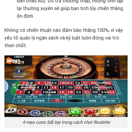
bản châu Âu). Dù trả thưởng thấp, nhưng tính lặp
lại thường xuyên sẽ giúp bạn tích lũy chiến thắng
ổn định.
Không có chiến thuật nào đảm bảo thắng 100%, vì vậy
yếu tố quản lý ngân sách và kỷ luật luôn đóng vai trò
then chốt.
4 mẹo cược bất bại trong cách chơi Roulette