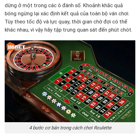
dừng ở một trong các ô đánh số. Khoảnh khắc quả
bóng ngừng lại xác định kết quả của toàn bộ ván chơi.
Tùy theo tốc độ và lực quay, thời gian chờ đợi có thể
khác nhau, vì vậy hãy tập trung quan sát đến phút chót.
4 bước cơ bản trong cách chơi Roulette