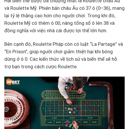
Hai biến thể được ưa chuộng nhất là Roulette châu Âu
và Roulette Mỹ. Phiên bản châu Âu có 37 ô (0–36), mang
lại tỷ lệ thắng cao hơn cho người chơi. Trong khi đó,
Roulette Mỹ có thêm ô 00, nâng tổng số ô lên 38 và
đồng nghĩa với việc nhà cái được lợi thế lớn hơn.
Bên cạnh đó, Roulette Pháp còn có luật “La Partage” và
“En Prison”, giúp người chơi giảm thiệt hại khi bóng
dừng ở ô 0. Các kiến thức về lịch sử và biến thể sẽ hỗ
trợ bạn trong cách cược Roulette.