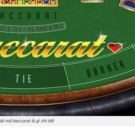
iải mã baccarat là gì chi tiết