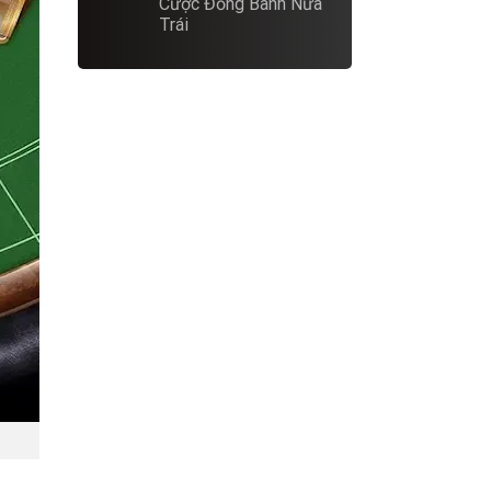
Cược Đồng Banh Nửa
Trái