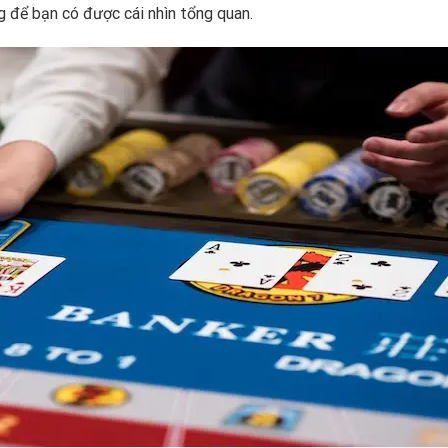
g để bạn có được cái nhìn tổng quan.