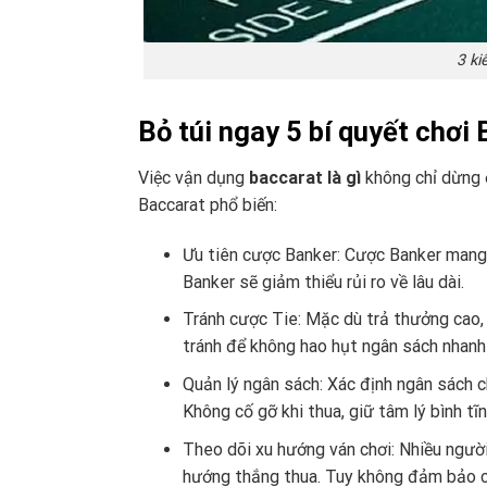
3 ki
Bỏ túi ngay 5 bí quyết chơi
Việc vận dụng
baccarat là gì
không chỉ dừng ở
Baccarat phổ biến:
Ưu tiên cược Banker: Cược Banker mang l
Banker sẽ giảm thiểu rủi ro về lâu dài.
Tránh cược Tie: Mặc dù trả thưởng cao, 
tránh để không hao hụt ngân sách nhanh
Quản lý ngân sách: Xác định ngân sách c
Không cố gỡ khi thua, giữ tâm lý bình tĩn
Theo dõi xu hướng ván chơi: Nhiều ngườ
hướng thắng thua. Tuy không đảm bảo ch