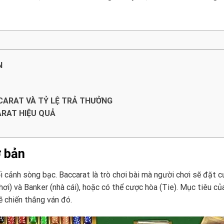
N
CCARAT VÀ TỶ LỆ TRẢ THƯỞNG
ARAT HIỆU QUẢ
ơ bản
i cảnh sòng bạc. Baccarat là trò chơi bài mà người chơi sẽ đặt 
hơi) và Banker (nhà cái), hoặc có thể cược hòa (Tie). Mục tiêu củ
ẽ chiến thắng ván đó.