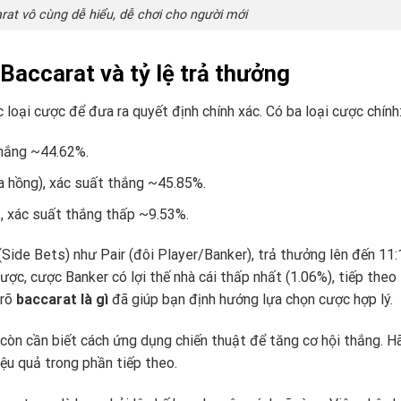
rat vô cùng dễ hiểu, dễ chơi cho người mới
 Baccarat và tỷ lệ trả thưởng
c loại cược để đưa ra quyết định chính xác. Có ba loại cược chính
thắng ~44.62%.
a hồng), xác suất thắng ~45.85%.
1, xác suất thắng thấp ~9.53%.
ide Bets) như Pair (đôi Player/Banker), trả thưởng lên đến 11:
ợc, cược Banker có lợi thế nhà cái thấp nhất (1.06%), tiếp theo 
 rõ
baccarat là gì
đã giúp bạn định hướng lựa chọn cược hợp lý.
n còn cần biết cách ứng dụng chiến thuật để tăng cơ hội thắng. H
ệu quả trong phần tiếp theo.