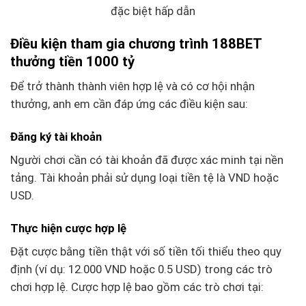
đặc biệt hấp dẫn
Điều kiện tham gia chương trình 188BET
thưởng tiền 1000 tỷ
Để trở thành thành viên hợp lệ và có cơ hội nhận
thưởng, anh em cần đáp ứng các điều kiện sau:
Đăng ký tài khoản
Người chơi cần có tài khoản đã được xác minh tại nền
tảng. Tài khoản phải sử dụng loại tiền tệ là VND hoặc
USD.
Thực hiện cược hợp lệ
Đặt cược bằng tiền thật với số tiền tối thiểu theo quy
định (ví dụ: 12.000 VND hoặc 0.5 USD) trong các trò
chơi hợp lệ. Cược hợp lệ bao gồm các trò chơi tại: