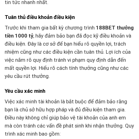
tin tức nhanh nhất.
Tuân thủ điều khoản điều kiện
Trước khi tham gia bất kỳ chương trình
188BET thưởng
tiền 1000 tỷ
, hãy đảm bảo bạn đã đọc kỹ điều khoản và
điều kiện. Đây là cơ sở để bạn hiểu rõ quyền lợi, trách
nhiệm cũng như các điều kiện cần tuân thủ. Lợi ích của
việc nắm rõ quy định tránh vi phạm quy định dẫn đến
mất quyền lợi. Hiểu rõ cách tính thưởng cũng như các
yêu cầu rút thưởng.
Yêu cầu xác minh
Việc xác minh tài khoản là bắt buộc để đảm bảo rằng
bạn là chủ sở hữu hợp pháp và đủ điều kiện tham gia.
Điều này không chỉ giúp bảo vệ tài khoản của anh em
mà còn tránh các vấn đề phát sinh khi nhận thưởng. Quy
trình xác minh bao gồm: