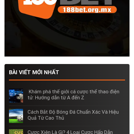
BÀI VIẾT MỚI NHẤT
Khám phá thế giới cá cược thể thao điện
tử: Hướng dẫn từ A đến Z
Cách Bắt Độ Bóng Đá Chuẩn Xác Và Hiệu
Quả Từ Cao Thủ
Cược Xiên Là Gì? 4 Loại Cược Hấp Dẫn