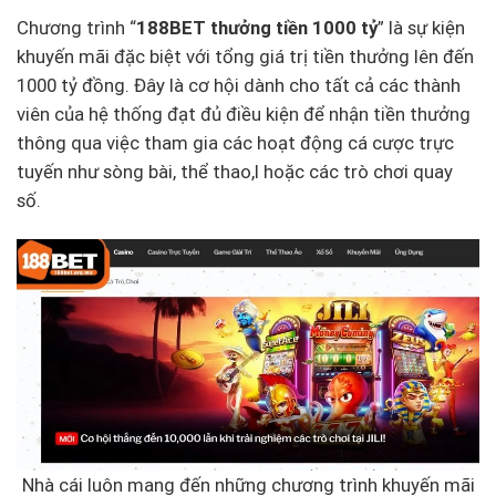
Chương trình “
188BET thưởng tiền 1000 tỷ
” là sự kiện
khuyến mãi đặc biệt với tổng giá trị tiền thưởng lên đến
1000 tỷ đồng. Đây là cơ hội dành cho tất cả các thành
viên của hệ thống đạt đủ điều kiện để nhận tiền thưởng
thông qua việc tham gia các hoạt động cá cược trực
tuyến như sòng bài, thể thao,l hoặc các trò chơi quay
số.
Nhà cái luôn mang đến những chương trình khuyến mãi