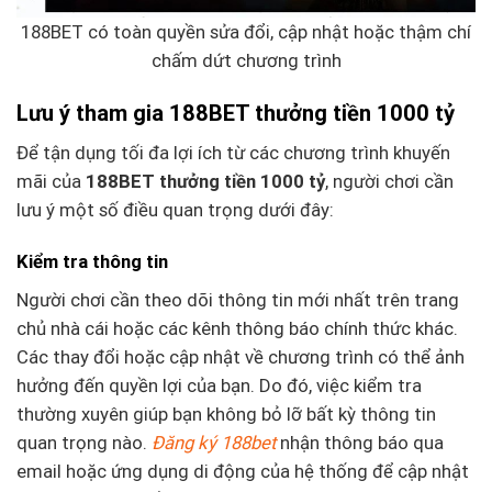
188BET có toàn quyền sửa đổi, cập nhật hoặc thậm chí
chấm dứt chương trình
Lưu ý tham gia 188BET thưởng tiền 1000 tỷ
Để tận dụng tối đa lợi ích từ các chương trình khuyến
mãi của
188BET thưởng tiền 1000 tỷ
, người chơi cần
lưu ý một số điều quan trọng dưới đây:
Kiểm tra thông tin
Người chơi cần theo dõi thông tin mới nhất trên trang
chủ nhà cái hoặc các kênh thông báo chính thức khác.
Các thay đổi hoặc cập nhật về chương trình có thể ảnh
hưởng đến quyền lợi của bạn. Do đó, việc kiểm tra
thường xuyên giúp bạn không bỏ lỡ bất kỳ thông tin
quan trọng nào.
Đăng ký 188bet
nhận thông báo qua
email hoặc ứng dụng di động của hệ thống để cập nhật