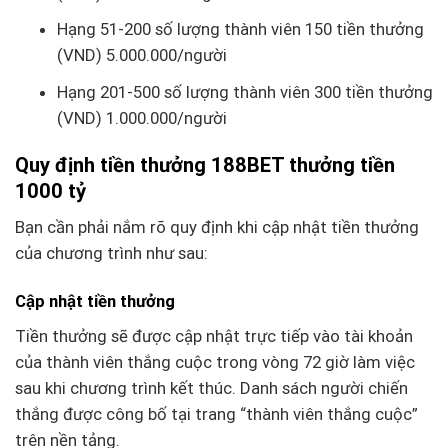
Hạng 51-200 số lượng thành viên 150 tiền thưởng
(VND) 5.000.000/người
Hạng 201-500 số lượng thành viên 300 tiền thưởng
(VND) 1.000.000/người
Quy định tiền thưởng 188BET thưởng tiền
1000 tỷ
Bạn cần phải nắm rõ quy định khi cập nhật tiền thưởng
của chương trình như sau:
Cập nhật tiền thưởng
Tiền thưởng sẽ được cập nhật trực tiếp vào tài khoản
của thành viên thắng cuộc trong vòng 72 giờ làm việc
sau khi chương trình kết thúc. Danh sách người chiến
thắng được công bố tại trang “thành viên thắng cuộc”
trên nền tảng.